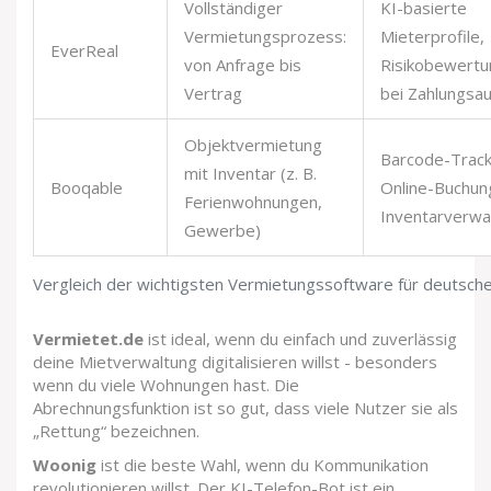
Vollständiger
KI-basierte
Vermietungsprozess:
Mieterprofile,
EverReal
von Anfrage bis
Risikobewertu
Vertrag
bei Zahlungsau
Objektvermietung
Barcode-Track
mit Inventar (z. B.
Booqable
Online-Buchun
Ferienwohnungen,
Inventarverwa
Gewerbe)
Vergleich der wichtigsten Vermietungssoftware für deutsch
Vermietet.de
ist ideal, wenn du einfach und zuverlässig
deine Mietverwaltung digitalisieren willst - besonders
wenn du viele Wohnungen hast. Die
Abrechnungsfunktion ist so gut, dass viele Nutzer sie als
„Rettung“ bezeichnen.
Woonig
ist die beste Wahl, wenn du Kommunikation
revolutionieren willst. Der KI-Telefon-Bot ist ein