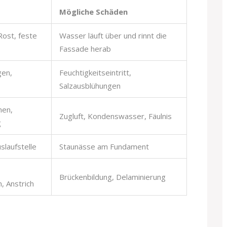
Mögliche Schäden
ost, feste
Wasser läuft über und rinnt die
Fassade herab
gen,
Feuchtigkeitseintritt,
Salzausblühungen
men,
Zugluft, Kondenswasser, Fäulnis
g
slaufstelle
Staunässe am Fundament
Brückenbildung, Delaminierung
 Anstrich