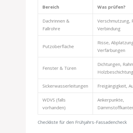
Bereich
Was prüfen?
Dachrinnen &
Verschmutzung, R
Fallrohre
Verbindung
Risse, Abplatzun
Putzoberfläche
Verfärbungen
Dichtungen, Rah
Fenster & Türen
Holzbeschichtun
Sickerwasserleitungen
Freigängigkeit, Au
WDVS (falls
Ankerpunkte,
vorhanden)
Dämmstoffkanten,
Checkliste für den Frühjahrs-Fassadencheck