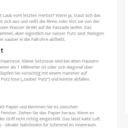
it Laub vom letzten Herbst? Wenn ja, staut sich das
 sich aus und reißt die Rinne oder löst sie von der
assen Wasser direkt auf die Fassade laufen. Das
himmel, aber eigentlich nur nasser Putz sind. Reinigen
r sauber in die Fallrohre abfließt.
ät
 Haarrisse. Kleine Setzrisse sind bei alten Häusern
iter als 1 Millimeter ist oder sich diagonal über
. Klopfen Sie vorsichtig mit einem Hammer auf
 Putz lose („tauber Putz“) und könnte abfallen.
Blatt Papier und klemmen Sie es zwischen
 Fenster. Ziehen Sie das Papier heraus. Wenn es
r Griff nicht richtig eingestellt. Das lässt kalte Luft
s - idealer Nährboden für Schimmel im Innenraum.