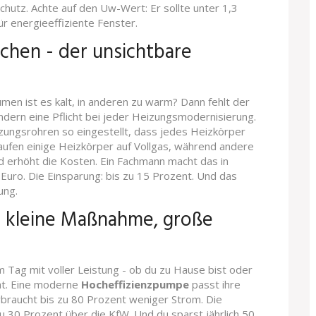
utz. Achte auf den Uw-Wert: Er sollte unter 1,3
ür energieeffiziente Fenster.
chen - der unsichtbare
men ist es kalt, in anderen zu warm? Dann fehlt der
ondern eine Pflicht bei jeder Heizungsmodernisierung.
zungsrohren so eingestellt, dass jedes Heizkörper
ufen einige Heizkörper auf Vollgas, während andere
d erhöht die Kosten. Ein Fachmann macht das in
Euro. Die Einsparung: bis zu 15 Prozent. Und das
ung.
 kleine Maßnahme, große
 Tag mit voller Leistung - ob du zu Hause bist oder
eht. Eine moderne
Hocheffizienzpumpe
passt ihre
rbraucht bis zu 80 Prozent weniger Strom. Die
u 30 Prozent über die KfW. Und du sparst jährlich 50