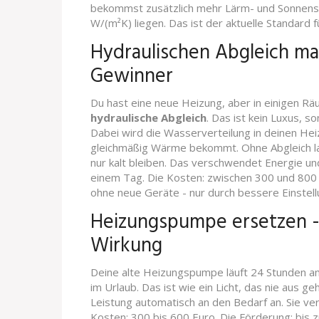
bekommst zusätzlich mehr Lärm- und Sonnensch
W/(m²K) liegen. Das ist der aktuelle Standard f
Hydraulischen Abgleich ma
Gewinner
Du hast eine neue Heizung, aber in einigen Räu
hydraulische Abgleich
. Das ist kein Luxus, s
Dabei wird die Wasserverteilung in deinen Hei
gleichmäßig Wärme bekommt. Ohne Abgleich la
nur kalt bleiben. Das verschwendet Energie un
einem Tag. Die Kosten: zwischen 300 und 800 
ohne neue Geräte - nur durch bessere Einstell
Heizungspumpe ersetzen -
Wirkung
Deine alte Heizungspumpe läuft 24 Stunden am
im Urlaub. Das ist wie ein Licht, das nie aus g
Leistung automatisch an den Bedarf an. Sie ve
Kosten: 300 bis 600 Euro. Die Förderung: bis z