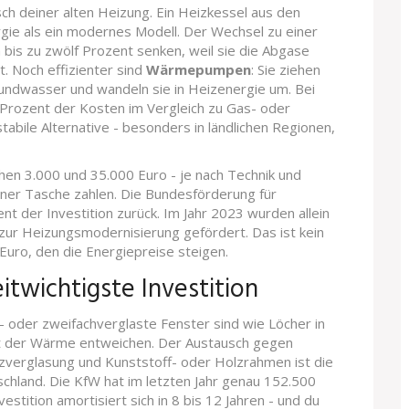
ch deiner alten Heizung. Ein Heizkessel aus den
gie als ein modernes Modell. Der Wechsel zu einer
bis zu zwölf Prozent senken, weil sie die Abgase
t. Noch effizienter sind
Wärmepumpen
: Sie ziehen
ndwasser und wandeln sie in Heizenergie um. Bei
Prozent der Kosten im Vergleich zu Gas- oder
stabile Alternative - besonders in ländlichen Regionen,
hen 3.000 und 35.000 Euro - je nach Technik und
ener Tasche zahlen. Die Bundesförderung für
nt der Investition zurück. Im Jahr 2023 wurden allein
ur Heizungsmodernisierung gefördert. Das ist kein
 Euro, den die Energiepreise steigen.
itwichtigste Investition
 oder zweifachverglaste Fenster sind wie Löcher in
nt der Wärme entweichen. Der Austausch gegen
verglasung und Kunststoff- oder Holzrahmen ist die
hland. Die KfW hat im letzten Jahr genau 152.500
stition amortisiert sich in 8 bis 12 Jahren - und du