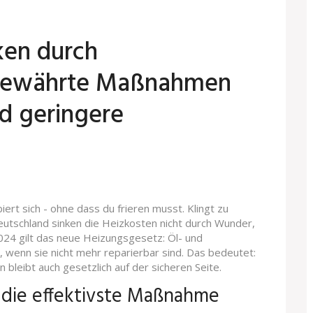
ken durch
 bewährte Maßnahmen
d geringere
iert sich - ohne dass du frieren musst. Klingt zu
Deutschland sinken die Heizkosten nicht durch Wunder,
024 gilt das neue Heizungsgesetz: Öl- und
 wenn sie nicht mehr reparierbar sind. Das bedeutet:
n bleibt auch gesetzlich auf der sicheren Seite.
 die effektivste Maßnahme