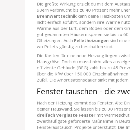
Die größte Wirkung erzielt du mit dem Austaus
90ern verbraucht bis zu 40 Prozent mehr Ener
Brennwerttechnik
kann deine Heizkosten um 
nicht einfach abführt, sondern ihre Wärme nutz
Wärme aus der Luft, dem Boden oder dem Gru
gut gedämmten Häusern sparen sie bis zu 60 
Ölheizungen. Auch
Pelletheizungen
sind eine 
wo Pellets günstig zu beschaffen sind.
Die Kosten für eine neue Heizung liegen zwisc
Hausgröße. Doch du musst nicht alles aus eig
effiziente Gebäude (BEG) zahlt bis zu 45 Proze
über die KfW über 150.000 Einzelmaßnahmen z
Zufall. Die Amortisationsdauer sinkt mit jedem
Fenster tauschen - die zwe
Nach der Heizung kommt das Fenster. Alte Ein-
deiner Hauswand. Sie lassen bis zu 30 Proze
dreifach verglaste Fenster
mit Wärmeschutz
zweithäufigste geförderte Maßnahme in Deutsc
Fensteraustausch-Projekte unterstützt. Die Inve