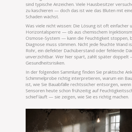
sind typische Anzeichen. Viele Hausbesitzer versu
zu kaschieren — doch das ist wie das Bluten mit ein
Schaden wächst.
Was viele nicht wissen: Die Lösung ist oft einfacher 
Horizontalsperre — ob aus chemischem Injektionsm
Osmose-System — kann die Feuchtigkeit stoppen, bevo
Diagnose muss stimmen. Nicht jede feuchte Wand ist
Rohr, ein defekter Dachüberstand oder fehlende Däm
unverzichtbar. Wer hier spart, zahlt später doppel
Gesundheitsrisiken.
In der folgenden Sammlung finden Sie praktische Anl
Schimmelprobe richtig interpretieren, warum ein Ba
ist, wie Sie Bauabfälle rechtssicher entsorgen, wen
Sensoren heute schon frühzeitig auf Feuchtigkeitssc
schief läuft — sie zeigen, wie Sie es richtig machen.