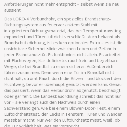
Anforderungen nicht mehr entspricht – selbst wenn sie neu
aussieht.
Das
LORO-X Verbundrohr
,
ein spezielles Brandschutz-
Dichtungssystem aus feuerverzinktem Stahl mit
integriertem Dichtungsmaterial, das bei Temperaturanstieg
expandiert und Türen luftdicht verschließt
. Auch bekannt als
Brandschutzdichtung
, ist es kein optionales Extra – es ist die
unsichtbare Sicherheitslinie zwischen Leben und Gefahr in
jeder Brandschutztür.
Es funktioniert nicht allein. Es arbeitet
mit
Fluchtwegen
,
klar definierte, rauchfreie und begehbare
Wege, die bei Brandfall zu einem sicheren Außenbereich
führen
zusammen. Denn wenn eine Tür im Brandfall nicht
dicht hält, strömt Rauch durch die Ritzen – und blockiert den
Fluchtweg, bevor er überhaupt genutzt werden kann. Genau
das passiert, wenn das Verbundrohr abgenutzt, beschädigt
oder gar fehlt. Die Landesbauordnung schreibt das nicht nur
vor – sie verlangt auch den Nachweis durch einen
Sachverständigen, wie bei einem
Blower-Door-Test
,
einem
Luftdichtheitstest, der Lecks in Fenstern, Türen und Wänden
messbar macht
. Nur wer den Luftdurchsatz misst, weiß, ob
die Tür wirklich hält, was sie verspricht.