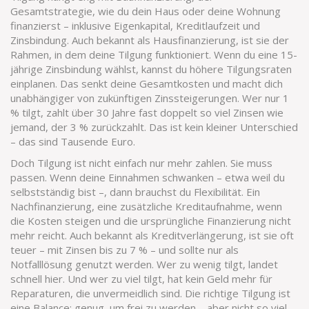
Gesamtstrategie, wie du dein Haus oder deine Wohnung
finanzierst – inklusive Eigenkapital, Kreditlaufzeit und
Zinsbindung
. Auch bekannt als
Hausfinanzierung
, ist sie der
Rahmen, in dem deine Tilgung funktioniert.
Wenn du eine 15-
jährige Zinsbindung wählst, kannst du höhere Tilgungsraten
einplanen. Das senkt deine Gesamtkosten und macht dich
unabhängiger von zukünftigen Zinssteigerungen. Wer nur 1
% tilgt, zahlt über 30 Jahre fast doppelt so viel Zinsen wie
jemand, der 3 % zurückzahlt. Das ist kein kleiner Unterschied
– das sind Tausende Euro.
Doch Tilgung ist nicht einfach nur mehr zahlen. Sie muss
passen. Wenn deine Einnahmen schwanken – etwa weil du
selbstständig bist –, dann brauchst du Flexibilität. Ein
Nachfinanzierung
,
eine zusätzliche Kreditaufnahme, wenn
die Kosten steigen und die ursprüngliche Finanzierung nicht
mehr reicht
. Auch bekannt als
Kreditverlängerung
, ist sie oft
teuer – mit Zinsen bis zu 7 % – und sollte nur als
Notfalllösung genutzt werden.
Wer zu wenig tilgt, landet
schnell hier. Und wer zu viel tilgt, hat kein Geld mehr für
Reparaturen, die unvermeidlich sind. Die richtige Tilgung ist
eine Balance: genug, um frei zu werden – aber nicht so viel,