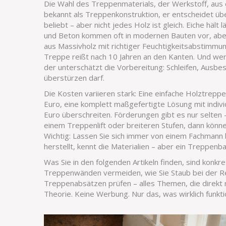
Die Wahl des
Treppenmaterials
,
der Werkstoff, aus
bekannt als
Treppenkonstruktion
, er entscheidet ü
beliebt – aber nicht jedes Holz ist gleich. Eiche hält l
und Beton kommen oft in modernen Bauten vor, aber
aus Massivholz mit richtiger Feuchtigkeitsabstimmung
Treppe reißt nach 10 Jahren an den Kanten. Und wer
der unterschätzt die Vorbereitung: Schleifen, Ausbes
überstürzen darf.
Die Kosten variieren stark: Eine einfache Holztrep
Euro, eine komplett maßgefertigte Lösung mit indiv
Euro überschreiten. Förderungen gibt es nur selten
einem Treppenlift oder breiteren Stufen, dann könn
Wichtig: Lassen Sie sich immer von einem Fachmann b
herstellt, kennt die Materialien – aber ein Treppenba
Was Sie in den folgenden Artikeln finden, sind konk
Treppenwänden vermeiden, wie Sie Staub bei der Re
Treppenabsätzen prüfen – alles Themen, die direk
Theorie. Keine Werbung. Nur das, was wirklich funkti