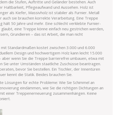
 dem die Stufen, Auftritte und Geländer bestehen
. Auch
ber Haltbarkeit, Pflegeaufwand und Aussehen.
Holz ist
änger als Kiefer, Massivholz ist stabiler als Furnier. Metall
 auch sie brauchen korrekte Verarbeitung. Eine Treppe
 hält 50 Jahre und mehr. Eine schlecht verklebte Furnier-
 glaubt, eine Treppe könne einfach neu gestrichen werden,
sern, Grundieren – das ist Arbeit, die man nicht
pe mit Standardmaßen kostet zwischen 3.000 und 6.000
iduellem Design und hochwertigem Holz kann leicht 15.000
 – aber wenn Sie die Treppe barrierefrei umbauen, etwa mit
en Sie unter Umständen staatliche Zuschüsse beantragen.
eraten, bevor Sie bestellen. Ein Tischler, der Innentüren
uer kennt die Statik. Beides brauchen Sie.
rete Lösungen für echte Probleme: Wie Sie Schimmel an
novierung eindämmen, wie Sie die richtigen Dichtungen an
t mit einer Treppenerneuerung zusammenhängen. Keine
oniert.