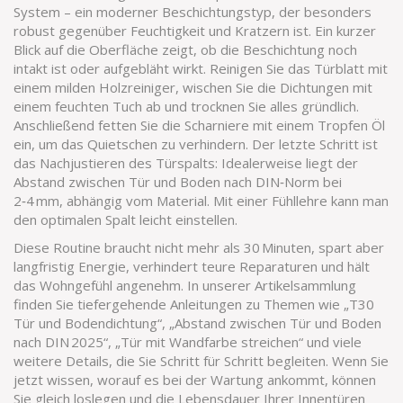
System – ein moderner Beschichtungstyp, der besonders
robust gegenüber Feuchtigkeit und Kratzern ist. Ein kurzer
Blick auf die Oberfläche zeigt, ob die Beschichtung noch
intakt ist oder aufgebläht wirkt. Reinigen Sie das Türblatt mit
einem milden Holzreiniger, wischen Sie die Dichtungen mit
einem feuchten Tuch ab und trocknen Sie alles gründlich.
Anschließend fetten Sie die Scharniere mit einem Tropfen Öl
ein, um das Quietschen zu verhindern. Der letzte Schritt ist
das Nachjustieren des Türspalts: Idealerweise liegt der
Abstand zwischen Tür und Boden nach DIN‑Norm bei
2‑4 mm, abhängig vom Material. Mit einer Fühllehre kann man
den optimalen Spalt leicht einstellen.
Diese Routine braucht nicht mehr als 30 Minuten, spart aber
langfristig Energie, verhindert teure Reparaturen und hält
das Wohngefühl angenehm. In unserer Artikelsammlung
finden Sie tiefergehende Anleitungen zu Themen wie „T30
Tür und Bodendichtung“, „Abstand zwischen Tür und Boden
nach DIN 2025“, „Tür mit Wandfarbe streichen“ und viele
weitere Details, die Sie Schritt für Schritt begleiten. Wenn Sie
jetzt wissen, worauf es bei der Wartung ankommt, können
Sie gleich loslegen und die Lebensdauer Ihrer Innentüren