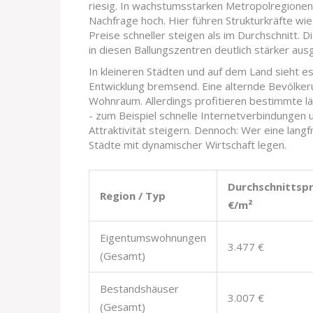
riesig. In wachstumsstarken Metropolregionen
Nachfrage hoch. Hier führen Strukturkräfte wi
Preise schneller steigen als im Durchschnitt. 
in diesen Ballungszentren deutlich stärker ausg
In kleineren Städten und auf dem Land sieht e
Entwicklung bremsend. Eine alternde Bevölke
Wohnraum. Allerdings profitieren bestimmte lä
- zum Beispiel schnelle Internetverbindungen 
Attraktivität steigern. Dennoch: Wer eine langf
Städte mit dynamischer Wirtschaft legen.
Durchschnittspr
Region / Typ
€/m²
Eigentumswohnungen
3.477 €
(Gesamt)
Bestandshäuser
3.007 €
(Gesamt)