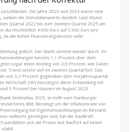
ierung nach der Korrektur
 zurückblicken. Die Jahre 2023 und 2024 waren eine
, sanken die Immobilienwerte deutlich. Laut
Wüest
eiten Quartal 2022 bis zum zweiten Quartal 2025 um
 durchschnittlich 4.000 Euro auf 3.300 Euro pro
 da die hohen Finanzierungskosten viele
Stimmung jedoch. Der Markt atmete wieder durch. Im
gentumswohnungen bereits 1,1 Prozent über dem
igten sogar einen Anstieg von 2,9 Prozent, wie Daten
ser Trend setzte sich im zweiten Quartal fort: Das
nkt von 3,2 Prozent gegenüber dem Vorjahresquartal.
n Wirtschaft (IW) bestätigte diese Entwicklung mit
und 3 Prozent bei Häusern im August 2025.
tbank Wohnatlas 2025
, erstellt vom Hamburger
erenzierteres Bild. Bereinigt um die Inflationsrate von
en Preisrückgang bei Eigentumswohnungen im Bestand
se vielleicht gestiegen sind, hat die Kaufkraft
5 pendelten sich die Preise laut Baufi24 auf einem
stabil.