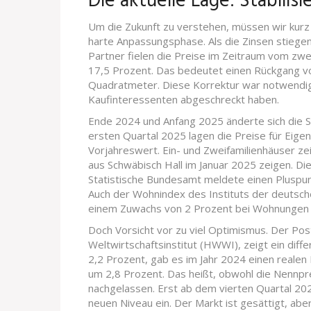
Die aktuelle Lage: Stabilis
Um die Zukunft zu verstehen, müssen wir kurz
harte Anpassungsphase. Als die Zinsen stiegen
Partner
fielen die Preise im Zeitraum vom zw
17,5 Prozent. Das bedeutet einen Rückgang von
Quadratmeter. Diese Korrektur war notwendig,
Kaufinteressenten abgeschreckt haben.
Ende 2024 und Anfang 2025 änderte sich die 
ersten Quartal 2025 lagen die Preise für Ei
Vorjahreswert. Ein- und Zweifamilienhäuser ze
aus Schwäbisch Hall im Januar 2025 zeigen. Die
Statistische Bundesamt meldete einen Pluspu
Auch der Wohnindex des Instituts der deutsche
einem Zuwachs von 2 Prozent bei Wohnungen 
Doch Vorsicht vor zu viel Optimismus. Der
Pos
Weltwirtschaftsinstitut (
HWWI
)
, zeigt ein diff
2,2 Prozent, gab es im Jahr 2024 einen real
um 2,8 Prozent. Das heißt, obwohl die Nennprei
nachgelassen. Erst ab dem vierten Quartal 202
neuen Niveau ein. Der Markt ist gesättigt, aber 