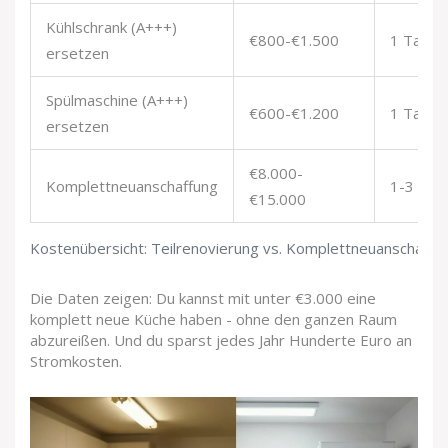
Kühlschrank (A+++)
€800-€1.500
1 Tag
ersetzen
Spülmaschine (A+++)
€600-€1.200
1 Tag
ersetzen
€8.000-
Komplettneuanschaffung
1-3 Wo
€15.000
Kostenübersicht: Teilrenovierung vs. Komplettneuanschaffu
Die Daten zeigen: Du kannst mit unter €3.000 eine
komplett neue Küche haben - ohne den ganzen Raum
abzureißen. Und du sparst jedes Jahr Hunderte Euro an
Stromkosten.