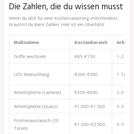
Die Zahlen, die du wissen musst
Wenn du dich für eine Küchensanierung entscheidest,
brauchst du klare Zahlen. Hier ist ein Überblick:
Maßnahme
Kostenbereich
Arbeits
Griffe wechseln
€85-€150
1-2 Stu
LED-Beleuchtung
€200-€500
1 Tag
Arbeitsplatte (Laminat)
€300-€600
2-3 Tag
Arbeitsplatte (Quarz)
€1.000-€1.500
3-5 Tag
Frontenaustausch (20
€1.200-€2.500
3-5 Tag
Türen)