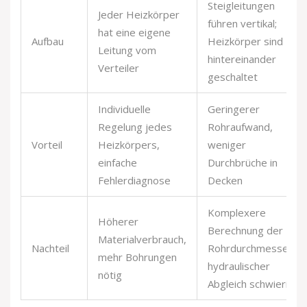
Steigleitungen
Jeder Heizkörper
führen vertikal;
hat eine eigene
Aufbau
Heizkörper sind
Leitung vom
hintereinander
Verteiler
geschaltet
Individuelle
Geringerer
Regelung jedes
Rohraufwand,
Vorteil
Heizkörpers,
weniger
einfache
Durchbrüche in
Fehlerdiagnose
Decken
Komplexere
Höherer
Berechnung der
Materialverbrauch,
Nachteil
Rohrdurchmesser,
mehr Bohrungen
hydraulischer
nötig
Abgleich schwierig