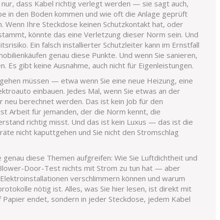
 nur, dass Kabel richtig verlegt werden — sie sagt auch,
äbe in den Boden kommen und wie oft die Anlage geprüft
h. Wenn Ihre Steckdose keinen Schutzkontakt hat, oder
stammt, könnte das eine Verletzung dieser Norm sein. Und
srisiko. Ein falsch installierter Schutzleiter kann im Ernstfall
mobilienkäufen genau diese Punkte. Und wenn Sie sanieren,
. Es gibt keine Ausnahme, auch nicht für Eigenleistungen.
orgehen müssen — etwa wenn Sie eine neue Heizung, eine
lektroauto einbauen. Jedes Mal, wenn Sie etwas an der
r neu berechnet werden. Das ist kein Job für den
st Arbeit für jemanden, der die Norm kennt, die
tand richtig misst. Und das ist kein Luxus — das ist die
eräte nicht kaputtgehen und Sie nicht den Stromschlag
ie genau diese Themen aufgreifen: Wie Sie Luftdichtheit und
Blower-Door-Test nichts mit Strom zu tun hat — aber
e Elektroinstallationen verschlimmern können und warum
otokolle nötig ist. Alles, was Sie hier lesen, ist direkt mit
 Papier endet, sondern in jeder Steckdose, jedem Kabel