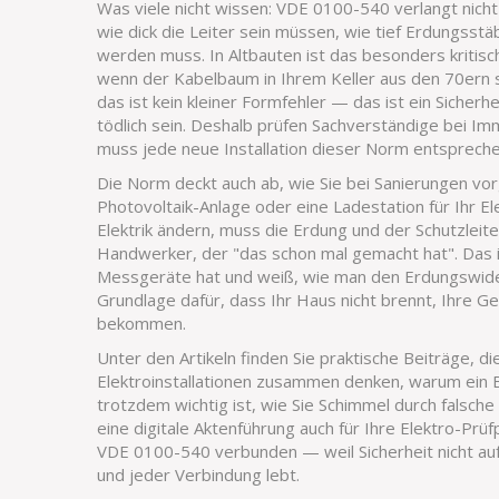
Was viele nicht wissen: VDE 0100-540 verlangt nicht
wie dick die Leiter sein müssen, wie tief Erdungsst
werden muss. In Altbauten ist das besonders kritisc
wenn der Kabelbaum in Ihrem Keller aus den 70ern 
das ist kein kleiner Formfehler — das ist ein Sicherheit
tödlich sein. Deshalb prüfen Sachverständige bei Im
muss jede neue Installation dieser Norm entsprechen
Die Norm deckt auch ab, wie Sie bei Sanierungen v
Photovoltaik-Anlage oder eine Ladestation für Ihr E
Elektrik ändern, muss die Erdung und der Schutzleite
Handwerker, der "das schon mal gemacht hat". Das i
Messgeräte hat und weiß, wie man den Erdungswiders
Grundlage dafür, dass Ihr Haus nicht brennt, Ihre G
bekommen.
Unter den Artikeln finden Sie praktische Beiträge, d
Elektroinstallationen zusammen denken, warum ein 
trotzdem wichtig ist, wie Sie Schimmel durch falsch
eine digitale Aktenführung auch für Ihre Elektro-Prüfpr
VDE 0100-540 verbunden — weil Sicherheit nicht auf
und jeder Verbindung lebt.