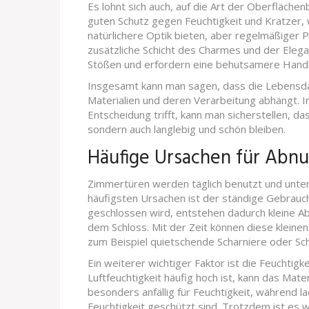
Es lohnt sich auch, auf die Art der Oberfläche
guten Schutz gegen Feuchtigkeit und Kratzer
natürlichere Optik bieten, aber regelmäßiger 
zusätzliche Schicht des Charmes und der Elega
Stößen und erfordern eine behutsamere Hand
Insgesamt kann man sagen, dass die Lebensda
Materialien und deren Verarbeitung abhängt. I
Entscheidung trifft, kann man sicherstellen, da
sondern auch langlebig und schön bleiben.
Häufige Ursachen für Abn
Zimmertüren werden täglich benutzt und unterl
häufigsten Ursachen ist der ständige Gebrauch
geschlossen wird, entstehen dadurch kleine A
dem Schloss. Mit der Zeit können diese klein
zum Beispiel quietschende Scharniere oder Sch
Ein weiterer wichtiger Faktor ist die Feuchti
Luftfeuchtigkeit häufig hoch ist, kann das Mater
besonders anfällig für Feuchtigkeit, während l
Feuchtigkeit geschützt sind. Trotzdem ist es wi