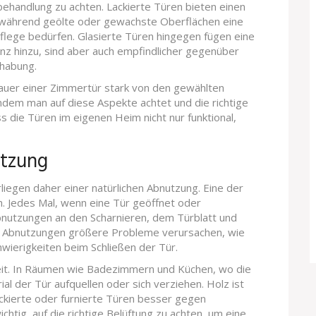
nbehandlung zu achten. Lackierte Türen bieten einen
, während geölte oder gewachste Oberflächen eine
Pflege bedürfen. Glasierte Türen hingegen fügen eine
nz hinzu, sind aber auch empfindlicher gegenüber
habung.
uer einer Zimmertür stark von den gewählten
ndem man auf diese Aspekte achtet und die richtige
ss die Türen im eigenen Heim nicht nur funktional,
utzung
iegen daher einer natürlichen Abnutzung. Eine der
. Jedes Mal, wenn eine Tür geöffnet oder
bnutzungen an den Scharnieren, dem Türblatt und
en Abnutzungen größere Probleme verursachen, wie
wierigkeiten beim Schließen der Tür.
gkeit. In Räumen wie Badezimmern und Küchen, wo die
ial der Tür aufquellen oder sich verziehen. Holz ist
ackierte oder furnierte Türen besser gegen
chtig, auf die richtige Belüftung zu achten, um eine