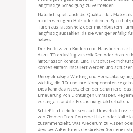
langfristige Schädigung zu vermeiden.
Natürlich spielt auch die Qualität des Material
minderwertigem Holz oder dünnen Sperrholzpla
Türen aus Massivholz oder mit robustem Furnier
langfristig auszahlen, da sie weniger anfällig
haben.
Der Einfluss von Kindern und Haustieren darf 
dazu, Türen kräftig zu schließen oder dran z
hinterlassen können. Eine Türschutzvorrichtung
können einfach installiert werden und schütz
Unregelmäßige Wartung und Vernachlässigung s
wichtig, die Tür und ihre Komponenten regelm
Dies kann das Nachziehen der Scharniere, das
Erneuerung von Dichtungen umfassen. Regelmä
verlängern und ihr Erscheinungsbild erhalten.
Schließlich beeinflussen auch Umwelteinflüss
von Zimmertüren. Extreme Hitze oder Kälte ka
zusammenzieht, was wiederum zu Rissen oder 
dies bei Außentüren, die direkter Sonneneinst