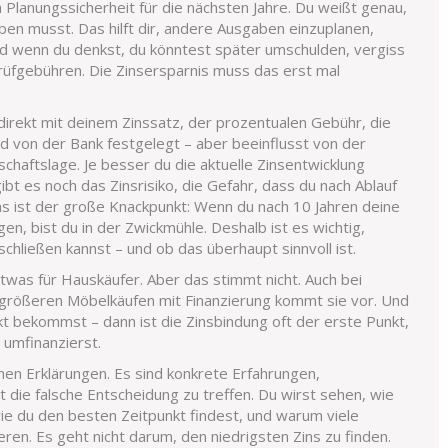
ch Planungssicherheit für die nächsten Jahre. Du weißt genau,
ben musst. Das hilft dir, andere Ausgaben einzuplanen,
nd wenn du denkst, du könntest später umschulden, vergiss
rüfgebühren. Die Zinsersparnis muss das erst mal
t direkt mit deinem
Zinssatz
,
der prozentualen Gebühr, die
 von der Bank festgelegt – aber beeinflusst von der
schaftslage. Je besser du die aktuelle Zinsentwicklung
gibt es noch das
Zinsrisiko
,
die Gefahr, dass du nach Ablauf
s ist der große Knackpunkt: Wenn du nach 10 Jahren deine
gen, bist du in der Zwickmühle. Deshalb ist es wichtig,
schließen kannst – und ob das überhaupt sinnvoll ist.
twas für Hauskäufer. Aber das stimmt nicht. Auch bei
 größeren Möbelkäufen mit Finanzierung kommt sie vor. Und
 bekommst – dann ist die Zinsbindung oft der erste Punkt,
umfinanzierst.
enen Erklärungen. Es sind konkrete Erfahrungen,
t die falsche Entscheidung zu treffen. Du wirst sehen, wie
wie du den besten Zeitpunkt findest, und warum viele
ren. Es geht nicht darum, den niedrigsten Zins zu finden.