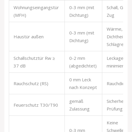
Wohnungseingangstür
0-3 mm (mit
Schall, Geruc
(MFH)
Dichtung)
Zug
Wärme,
0-3 mm (mit
Haustür außen
Dichtheit,
Dichtung)
Schlagregen
Schallschutztür Rw ≥
0-2 mm
Leckagen
37 dB
(abgedichtet)
minimieren
0 mm Leck
Rauchschutz (RS)
Rauchdicht
nach Konzept
gemäß
Sicherheit,
Feuerschutz T30/T90
Zulassung
Prüfung
Keine
0-3 mm
Schwelle,