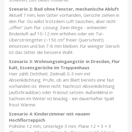
Szenario 2: Bad ohne Fenster, mechanische Abluft
Aktuell 7 mm, kein Gitter vorhanden, Gerüche ziehen in
den Flur. Du willst trotzdem Luft tauschen, aber nicht
„offen“ zum Flur. Lösung: Zwei Wege - entweder
Bodenluft auf 10-12 mm erhöhen oder ein Tür-
Überströmgitter (~150 cm² freier Querschnitt)
einsetzen und bei 7-8 mm bleiben. Für weniger Geruch
ist das Gitter die bessere Wahl.
Szenario 3: Wohnungseingangstür in Dresden, Flur
kalt, Essensgerüche im Treppenhaus
Hier zählt Dichtheit. Zielmaß 0-3 mm mit
Absenkdichtung. Prüfe, ob am Blatt bereits eine Nut
vorhanden ist. Wenn nicht: Nachrüst-Absenkdichtung
(aufschraubbar) oder Fräsnut setzen. Außenklima in
Sachsen im Winter ist knackig - ein dauerhafter Spalt
frisst Wärme.
Szenario 4: Kinderzimmer mit neuem
Hochflorteppich
Polhöhe 12 mm, Unterlage 3 mm. Plane 12 + 3 + 3