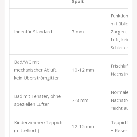
Spalt
Funktioniert
mit üblichen
Innentür Standard
7 mm
Zargen, gen
Luft, kein
Schleifen
Bad/WC mit
Frischluft-
mechanischer Abluft,
10-12 mm
Nachströmu
kein Überströmgitter
Normale
Bad mit Fenster, ohne
7-8 mm
Nachströmu
speziellen Lüfter
reicht aus
Kinderzimmer/Teppich
Teppichhöh
12-15 mm
(mittelhoch)
+ Reserve