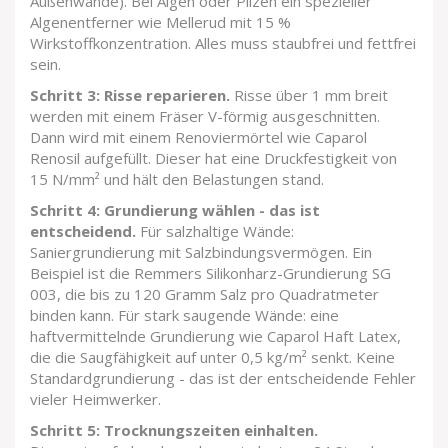
Außenwände). Bei Algen oder Pilzen ein spezieller
Algenentferner wie Mellerud mit 15 %
Wirkstoffkonzentration. Alles muss staubfrei und fettfrei
sein.
Schritt 3: Risse reparieren.
Risse über 1 mm breit
werden mit einem Fräser V-förmig ausgeschnitten.
Dann wird mit einem Renoviermörtel wie Caparol
Renosil aufgefüllt. Dieser hat eine Druckfestigkeit von
15 N/mm² und hält den Belastungen stand.
Schritt 4: Grundierung wählen - das ist
entscheidend.
Für salzhaltige Wände:
Saniergrundierung mit Salzbindungsvermögen. Ein
Beispiel ist die Remmers Silikonharz-Grundierung SG
003, die bis zu 120 Gramm Salz pro Quadratmeter
binden kann. Für stark saugende Wände: eine
haftvermittelnde Grundierung wie Caparol Haft Latex,
die die Saugfähigkeit auf unter 0,5 kg/m² senkt. Keine
Standardgrundierung - das ist der entscheidende Fehler
vieler Heimwerker.
Schritt 5: Trocknungszeiten einhalten.