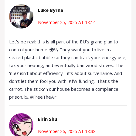
Luke Byrne
November 25, 2025 AT 18:14
Let’s be real: this is all part of the EU’s grand plan to
control your home. 🌍🔍 They want you to live in a
sealed plastic bubble so they can track your energy use,
tax your heating, and eventually ban wood stoves. The
‘n50’ isn’t about efficiency - it’s about surveillance. And
don’t let them fool you with ‘KfW funding.’ That’s the
carrot. The stick? Your house becomes a compliance
prison. 📉 #FreeTheAir
Eirin Shu
November 26, 2025 AT 18:38