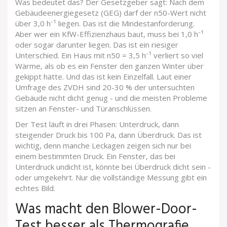
Was bedeutet das? Der Gesetzgeber sagt: Nach dem
Gebäudeenergiegesetz (GEG) darf der n50-Wert nicht
über 3,0 h⁻¹ liegen. Das ist die Mindestanforderung.
Aber wer ein KfW-Effizienzhaus baut, muss bei 1,0 h⁻¹
oder sogar darunter liegen. Das ist ein riesiger
Unterschied. Ein Haus mit n50 = 3,5 h⁻¹ verliert so viel
Wärme, als ob es ein Fenster den ganzen Winter über
gekippt hätte. Und das ist kein Einzelfall. Laut einer
Umfrage des ZVDH sind 20-30 % der untersuchten
Gebäude nicht dicht genug - und die meisten Probleme
sitzen an Fenster- und Türanschlüssen.
Der Test läuft in drei Phasen: Unterdruck, dann
steigender Druck bis 100 Pa, dann Überdruck. Das ist
wichtig, denn manche Leckagen zeigen sich nur bei
einem bestimmten Druck. Ein Fenster, das bei
Unterdruck undicht ist, könnte bei Überdruck dicht sein -
oder umgekehrt. Nur die vollständige Messung gibt ein
echtes Bild.
Was macht den Blower-Door-
Test besser als Thermografie