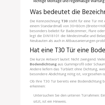
Richtige Montage und regelmäßige Wartung 
Was bedeutet die Bezeich
Die Kennzeichnung
T30
steht für eine Tür mit
einem Standardmaß von 30×80cm (Breite×Hö
besonders beliebt für Badezimmer, Flure oder
legt die DIN18101 die Mindestmaße und Belas
Neubauten als auch in Altbausanierungen prob
Hat eine T30 Tür eine Bod
Die kurze Antwort lautet: Nicht zwingend. Viel
Bodendichtung
aus Gummiprofil oder Schaum
Andere liefern das Türblatt ohne Dichtung, wei
besondere Abdichtung nötig ist, vorgesehen is
Ob Ihre T30 Tür bereits eine Bodendichtung be
erkennen:
Untersuchen Sie den unteren Türrahmen: Ein
sitzt, ist ein Hinweis.