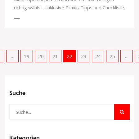
richtig wählst - inklusive Praxis‑Tipps und Checkliste.
…
19
20
21
22
23
24
25
…
Suche
Kategorien